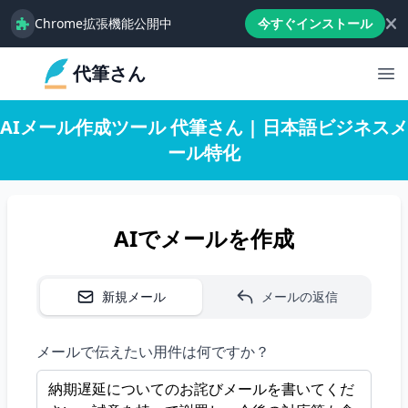
Chrome拡張機能公開中
今すぐインストール
代筆さん
Op
AIメール作成ツール 代筆さん | 日本語ビジネスメ
ール特化
AIでメールを作成
新規メール
メールの返信
メールで伝えたい用件は何ですか？