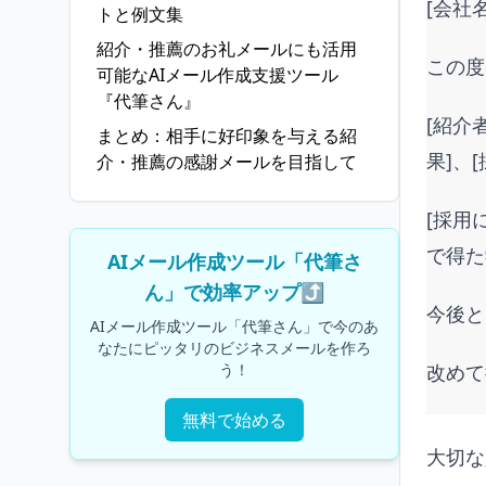
[会社
トと例文集
紹介・推薦のお礼メールにも活用
この度
可能なAIメール作成支援ツール
『代筆さん』
[紹介
まとめ：相手に好印象を与える紹
果]、
介・推薦の感謝メールを目指して
[採用
で得た
AIメール作成ツール「代筆さ
ん」で効率アップ⤴️
今後と
AIメール作成ツール「代筆さん」で今のあ
なたにピッタリのビジネスメールを作ろ
う！
改めて
無料で始める
大切な