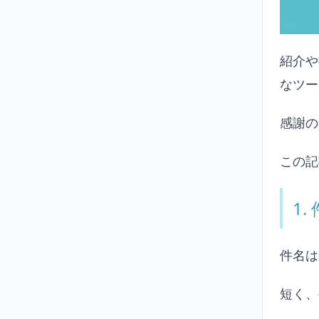
紹介や
なツー
感謝の
この記
1
件名は
短く、